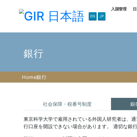
入国管理
日
EN
JP
銀行
Home
銀行
社会保障・税番号制度
銀
東京科学大学で雇用されている外国人研究者は、通
行口座を開設できない場合があります。 適切な銀